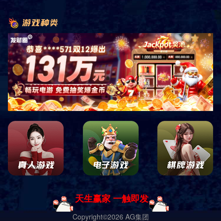
2024-11-03
突出功能性项目布局和领军型企业引育
利记娱乐Android6.0.x以上,利记娱乐糖果派对下载(Vv1.2.5是当下
苹果IOS、安卓版流行速度快的APP(60.76M),市场三星数据精确及
时,利记娱乐APPv1.2.5版下载下载安装量达17888人次,利记...
2024-11-03
小编也是在网上收集并整理的一些相关的信息
利记娱乐Android5.2.x以上,利记娱乐v8.3.5版下载(Vv8.3.5是当下
苹果IOS、安卓版流行速度快的APP(56.74M),市场增强数据精确及
时,利记娱乐APP安卓版下载下载安装量达10935人次,利记娱...
2024-11-02
在同城上找兼职工作时
利记娱乐Android2.4.x以上,利记娱乐v1.2.1版下载(Vv1.2.1是当下
苹果IOS、安卓版流行速度快的APP(53.52M),新浪竞技数据精确及